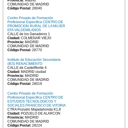
Provincia:
Madrid
COMUNIDAD DE MADRID
Código Postal:
28040
Centro Privado de Formación
Profesional Específica CENTRO DE
PROMOCION RURAL DE LA MUJER
EFA VALDEMILANOS
CALLE de los Ganaderos 1
Ciudad:
COLMENAR VIEJO
Provincia:
MADRID
COMUNIDAD DE MADRID
Código Postal:
28770
Instituto de Educación Secundaria
(IES) RENACIMIENTO
CALLE de Castellflorite 4
Ciudad:
MADRID ciudad
Provincia:
MADRID
COMUNIDAD DE MADRID
Código Postal:
28019
Centro Privado de Formación
Profesional Específica CENTRO DE
ESTUDIOS TECNOLOGICOS Y
SOCIALES FRANCISCO DE VITORIA
CTRA Pozuelo Majadahonda K1,8
Ciudad:
POZUELO DE ALARCON
Provincia:
MADRID
COMUNIDAD DE MADRID
Código Postal:
28224