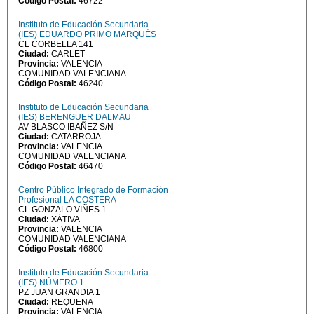
Código Postal:
46722
Instituto de Educación Secundaria
(IES) EDUARDO PRIMO MARQUÉS
CL CORBELLA 141
Ciudad:
CARLET
Provincia:
VALENCIA
COMUNIDAD VALENCIANA
Código Postal:
46240
Instituto de Educación Secundaria
(IES) BERENGUER DALMAU
AV BLASCO IBAÑEZ S/N
Ciudad:
CATARROJA
Provincia:
VALENCIA
COMUNIDAD VALENCIANA
Código Postal:
46470
Centro Público Integrado de Formación
Profesional LA COSTERA
CL GONZALO VIÑES 1
Ciudad:
XÀTIVA
Provincia:
VALENCIA
COMUNIDAD VALENCIANA
Código Postal:
46800
Instituto de Educación Secundaria
(IES) NÚMERO 1
PZ JUAN GRANDIA 1
Ciudad:
REQUENA
Provincia:
VALENCIA