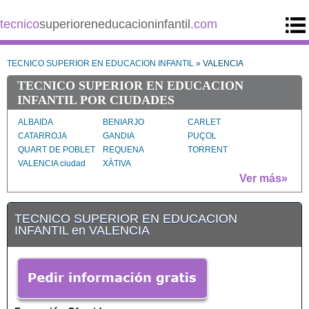
tecnico
superioreneducacioninfantil
.com
TECNICO SUPERIOR EN EDUCACION INFANTIL
» VALENCIA
TECNICO SUPERIOR EN EDUCACION
INFANTIL POR CIUDADES
ALBAIDA
BENIARJO
CARLET
CATARROJA
GANDIA
PUÇOL
QUART DE POBLET
REQUENA
TORRENT
VALENCIA ciudad
XÀTIVA
Ver más»
TECNICO SUPERIOR EN EDUCACION
INFANTIL en VALENCIA