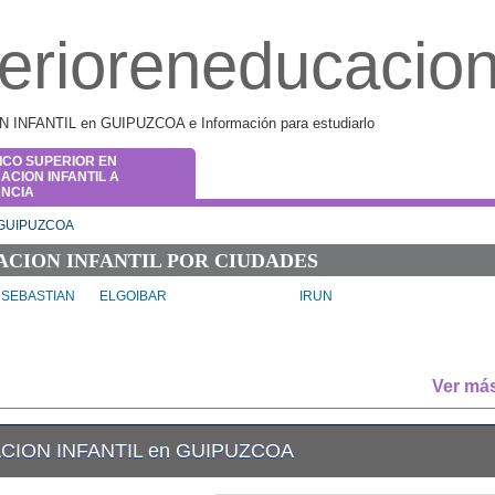
erioreneducacioni
NFANTIL en GUIPUZCOA e Información para estudiarlo
ICO SUPERIOR EN
ACION INFANTIL A
ANCIA
GUIPUZCOA
ACION INFANTIL POR CIUDADES
 SEBASTIAN
ELGOIBAR
IRUN
Ver má
ION INFANTIL en GUIPUZCOA