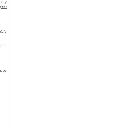
rso y
igues
ítulo
on la
ntros