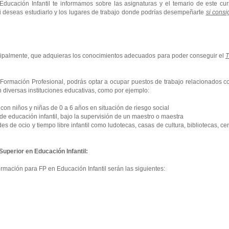
 Educación Infantil te informamos sobre las asignaturas y el temario de este cu
si deseas estudiarlo y los lugares de trabajo donde podrías desempeñarte
si cons
ncipalmente, que adquieras los conocimientos adecuados para poder conseguir el
T
e Formación Profesional, podrás optar a ocupar puestos de trabajo relacionados c
en diversas instituciones educativas, como por ejemplo:
 niños y niñas de 0 a 6 años en situación de riesgo social
e educación infantil, bajo la supervisión de un maestro o maestra
e ocio y tiempo libre infantil como ludotecas, casas de cultura, bibliotecas, ce
uperior en Educación Infantil:
rmación para FP en Educación Infantil serán las siguientes: