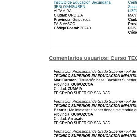
Instituto de Educación Secundaria
Cent
(IES) OIANGUREN
Secu
ALTAMIRA
LIZE
Ciudad:
ORDIZIA
MANU
Provincia:
Guipúzcoa
Ciud
PAÍS VASCO
Prov
Código Postal:
20240
PAÍS
Códi
Comentarios usuarios: Curso 
Formación Profesional de Grado Superior - FP de
TECNICO SUPERIOR EN EDUCACION INFANTI
Mari Carmen
: Titulación base: Bachiller Superior
Provincia:
GUIPUZCOA
Ciudad:
ZUMAIA
FP GRADO SUPERIOR SANIDAD
Formación Profesional de Grado Superior - FP de
TECNICO SUPERIOR EN EDUCACION INFANTI
Beatriz
: Me intetesaria saber donde me tendria 
Provincia:
GUIPUZCOA
Ciudad:
Arrasate
FP GRADO SUPERIOR SANIDAD
Formación Profesional de Grado Superior - FP de
TECNICO SUPERIOR EN EDUCACION INFANTI