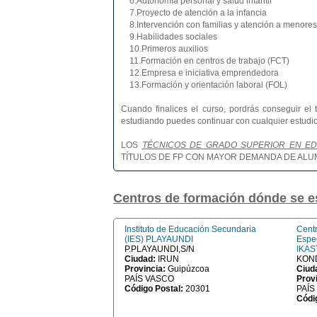
6.Autonomía personal y salud infantil
7.Proyecto de atención a la infancia
8.Intervención con familias y atención a menores 
9.Habilidades sociales
10.Primeros auxilios
11.Formación en centros de trabajo (FCT)
12.Empresa e iniciativa emprendedora
13.Formación y orientación laboral (FOL)
Cuando finalices el curso, pordrás conseguir el 
estudiando puedes continuar con cualquier estudio 
LOS
TÉCNICOS DE GRADO SUPERIOR EN EDU
TÍTULOS DE FP CON MAYOR DEMANDA DE AL
Centros de formación dónde se 
Instituto de Educación Secundaria
Centr
(IES) PLAYAUNDI
Espe
P.PLAYAUNDI,S/N
IKA
Ciudad:
IRUN
KOND
Provincia:
Guipúzcoa
Ciud
PAÍS VASCO
Prov
Código Postal:
20301
PAÍS
Códi