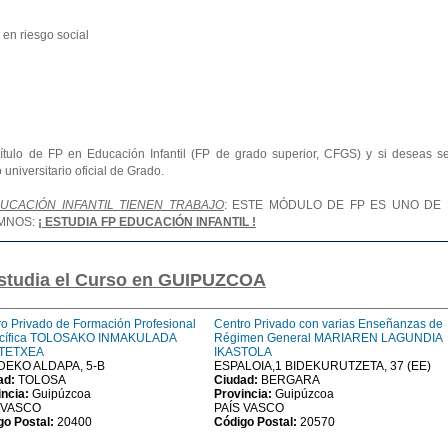
en riesgo social
título de FP en Educación Infantil (FP de grado superior, CFGS) y si deseas se
universitario oficial de Grado.
CACIÓN INFANTIL TIENEN TRABAJO
: ESTE MÓDULO DE FP ES UNO DE
UMNOS:
¡ ESTUDIA FP EDUCACIÓN INFANTIL !
estudia el Curso en GUIPUZCOA
o Privado de Formación Profesional
Centro Privado con varias Enseñanzas de
cífica TOLOSAKO INMAKULADA
Régimen General MARIAREN LAGUNDIA
STETXEA
IKASTOLA
EKO ALDAPA, 5-B
ESPALOIA,1 BIDEKURUTZETA, 37 (EE)
ad:
TOLOSA
Ciudad:
BERGARA
incia:
Guipúzcoa
Provincia:
Guipúzcoa
 VASCO
PAÍS VASCO
go Postal:
20400
Código Postal:
20570