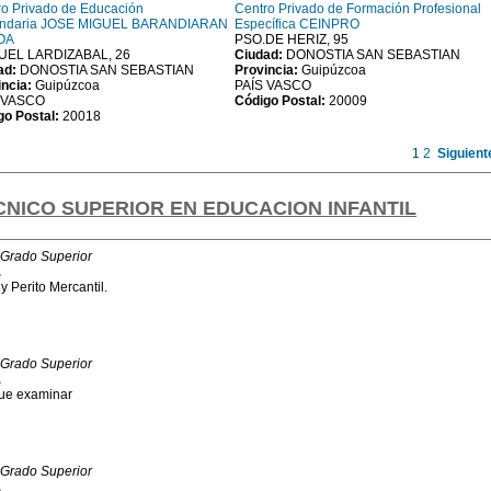
ro Privado de Educación
Centro Privado de Formación Profesional
ndaria JOSE MIGUEL BARANDIARAN
Específica CEINPRO
OA
PSO.DE HERIZ, 95
EL LARDIZABAL, 26
Ciudad:
DONOSTIA SAN SEBASTIAN
ad:
DONOSTIA SAN SEBASTIAN
Provincia:
Guipúzcoa
incia:
Guipúzcoa
PAÍS VASCO
 VASCO
Código Postal:
20009
go Postal:
20018
1
2
Siguient
TECNICO SUPERIOR EN EDUCACION INFANTIL
 Grado Superior
L
 y Perito Mercantil.
 Grado Superior
L
que examinar
 Grado Superior
L